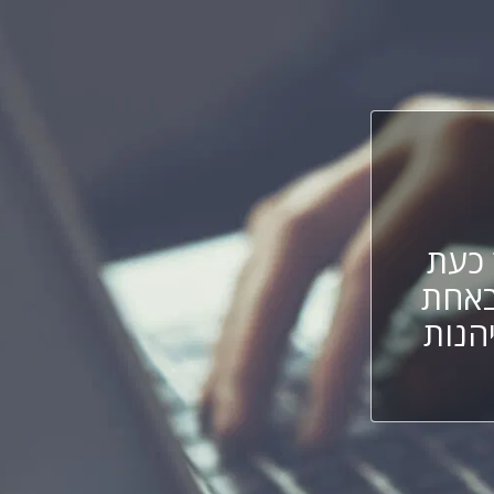
כעת
באחת
הנות